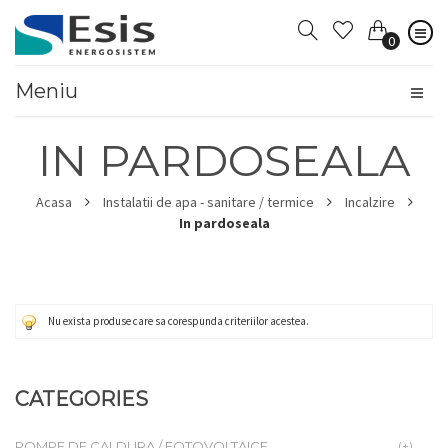
0
Meniu
IN PARDOSEALA
Acasa
Instalatii de apa - sanitare / termice
Incalzire
In pardoseala
Nu exista produse care sa corespunda criteriilor acestea.
CATEGORIES
POMPE DE CALDURA / FOTOVOLTAICE